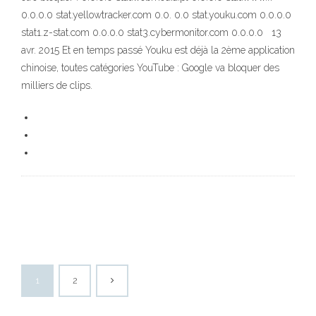
0.0.0.0 stat.yellowtracker.com 0.0. 0.0 stat.youku.com 0.0.0.0
stat1.z-stat.com 0.0.0.0 stat3.cybermonitor.com 0.0.0.0 13
avr. 2015 Et en temps passé Youku est déjà la 2ème application
chinoise, toutes catégories YouTube : Google va bloquer des
milliers de clips.
1
2